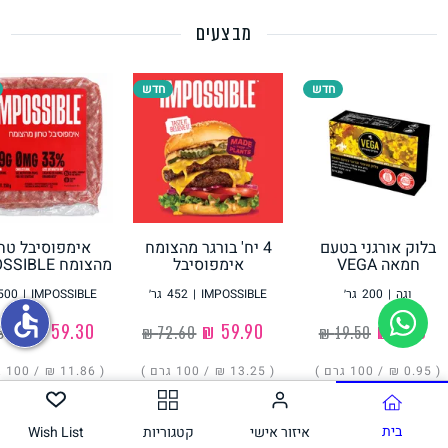
מבצעים
תחליפי ביצה
חדש
חדש
בלוק אורגני בטעם
4 יח' בורגר מהצומח
אימפוסיבל טחו
גבינות טבעוניות
חמאה VEGA
אימפוסיבל
מהצומח IMPOSSIBLE
IMPOSSIBLE
וגה
|
200
גר׳
IMPOSSIBLE
|
452
גר׳
IMPOSSIBLE
|
500
accessible
‏1.90 ₪
‏59.90 ₪
‏59.30 ₪
( ‏0.95 ₪ /
100 גרם
)
( ‏13.25 ₪ /
100 גרם
)
( ‏11.86 ₪ /
100 גרם
הוסיפו
הוסיפו
הוסיפו
בית
איזור אישי
קטגוריות
Wish List