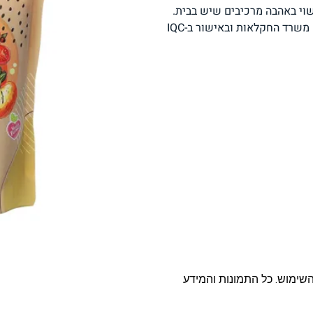
שוי באהבה מרכיבים שיש בבית.
פסטה, אטריות וקטניות
תבשילים ומרקים
מזווה
שרד החקלאות ובאישור ב-IQC
מבצעים
ללא גלוטן
עשיר בחלב
אפייה טבעונית
שניצל ונאגטס שכולנו
KETO
אוהבים
השימוש. כל התמונות והמידע