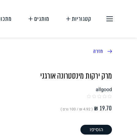
קטגוריות
מותגים
מתכונ
חזרה
מרק ירקות מינסטרונה אורגני
allgood
תחליפי בשר
תחליפי ביצה
( ‏4.92 ₪ /
100 גרם
)
הוסיפו