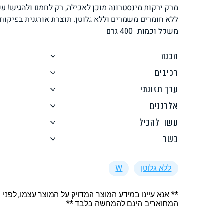
מרק ירקות מינסטרונה מוכן לאכילה, רק לחמם ולהגיש! ע
לחם, עוגות, מאפים
גלידות טבעוניות
ללא חומרים משמרים וללא גלוטן. תוצרת אורגנית בפיקוח מ
משקל וכמות
400
גרם
הכנה
רכיבים
ערך תזונתי
ממרחים ורטבים
גיפט קארד
אלרגנים
עשוי להכיל
כשר
ללא גלוטן
W
איטלקי
אסייתי
** אנא עיינו במידע המוצר המדויק על המוצר עצמו, לפני 
המתוארים הינם להמחשה בלבד **