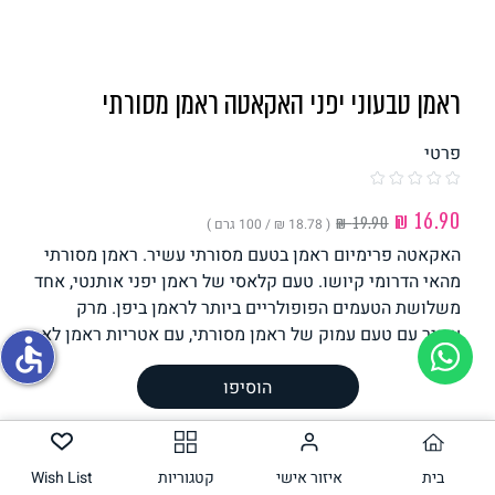
תחליפי ביצה
ראמן טבעוני יפני האקאטה ראמן מסורתי
פרטי
( ‏18.78 ₪ /
100 גרם
)
האקאטה פרימיום ראמן בטעם מסורתי עשיר. ראמן מסורתי
גבינות טבעוניות
מהאי הדרומי קיושו. טעם קלאסי של ראמן יפני אותנטי, אחד
משלושת הטעמים הפופולריים ביותר לראמן ביפן. מרק
עשיר עם טעם עמוק של ראמן מסורתי, עם אטריות ראמן לא
accessible
מטוגנות שעברו תהליך יבוש איטי מסורתי של 48 שעות.
הוסיפו
מומלץ להוסיף טופו, אצות, בצל ירוק ומעט צ'ילי. **התמונה
היא הצעת הגשה בלבד של היצרן אינו מכיל מוצרים מהחי
משקל וכמות
90
גרם
בית
איזור אישי
קטגוריות
Wish List