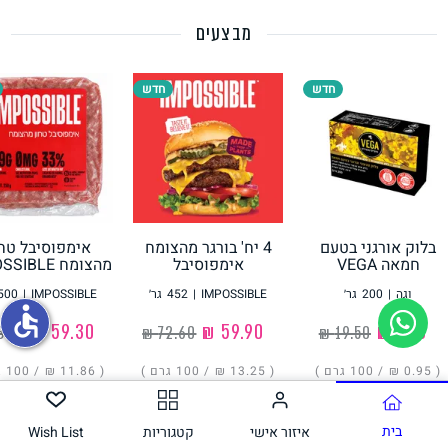
מבצעים
תחליפי ביצה
חדש
חדש
בלוק אורגני בטעם
4 יח' בורגר מהצומח
אימפוסיבל טחו
גבינות טבעוניות
חמאה VEGA
אימפוסיבל
מהצומח IMPOSSIBLE
IMPOSSIBLE
וגה
|
200
גר׳
IMPOSSIBLE
|
452
גר׳
IMPOSSIBLE
|
500
accessible
‏1.90 ₪
‏59.90 ₪
‏59.30 ₪
( ‏0.95 ₪ /
100 גרם
)
( ‏13.25 ₪ /
100 גרם
)
( ‏11.86 ₪ /
100 גרם
הוסיפו
הוסיפו
הוסיפו
בית
איזור אישי
קטגוריות
Wish List