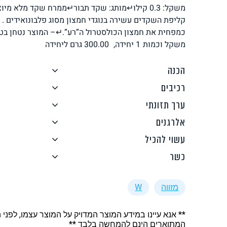
משקל: 0.3 קילו↵מותג: שקד תבור↵ממרח שקד מלא מ
לחם, עוגות, מאפים
גלידות טבעוניות
קליפת השקדים עשירה בנוגדי חמצון מסוג פלבונואידים .
כמפחית את חמצון הכולסטרול ה”רע”.↵– המוצר נטחן בט
משקל וכמות
1 יחידה,
300.00
גרם ליחידה
הכנה
רכיבים
ממרחים ורטבים
גיפט קארד
ערך תזונתי
אלרגנים
עשוי להכיל
כשר
איטלקי
אסייתי
מזווה
W
** אנא עיינו במידע המוצר המדויק על המוצר עצמו, לפני 
המתוארים הינם להמחשה בלבד **