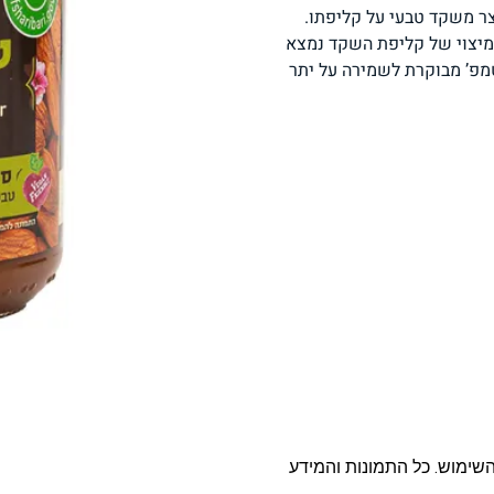
יוצר משקד טבעי על קליפתו.
פסטה, אטריות וקטניות
תבשילים ומרקים
מזווה
 מיצוי של קליפת השקד נמצא
מפ’ מבוקרת לשמירה על יתר
מבצעים
ללא גלוטן
עשיר בחלב
אפייה טבעונית
שניצל ונאגטס שכולנו
KETO
אוהבים
השימוש. כל התמונות והמידע