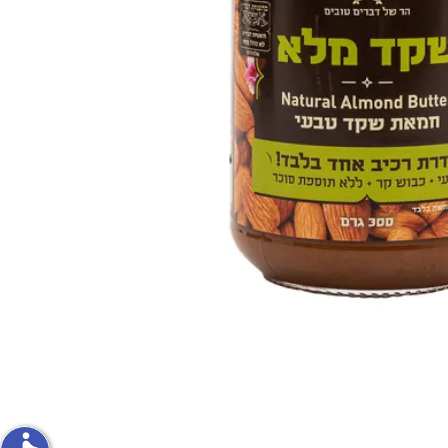
פירות וירקות
ון
על האש