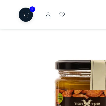
0
ת
שוקולד, חטיפים, חלבון