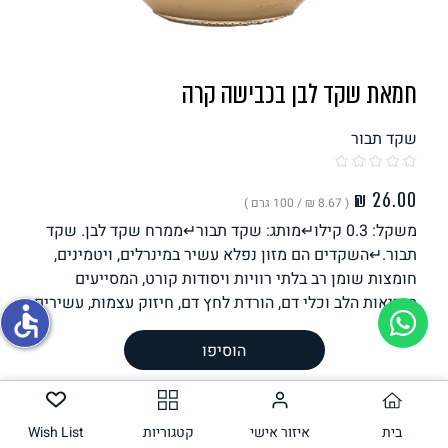
תחליפי ביצה
חמאת שקד לבן בכבישה קרה
שקד תבור
( ‏8.67 ₪ /
100 גרם
)
משקל: 0.3 קילו↵מותג: שקד תבור↵ממרח שקד לבן. שקד
גבינות טבעוניות
תבור.↵השקדים הם מזון נפלא עשיר במינרלים, ויטמינים,
חומצות שומן רב בלתי רוויות ויסודות קורט, המסייעים
בבריאות הלב וכלי דם, הורדת לחץ דם, חיזוק עצמות, עשירים
accessible
מאוד בסידן, מגנזיום וויטמין E, מאזנים
משקל וכמות
1 יחידה,
300.00
הוסיפו
גרם ליחידה
הכנה
בית
רכיבים
איזור אישי
קטגוריות
Wish List