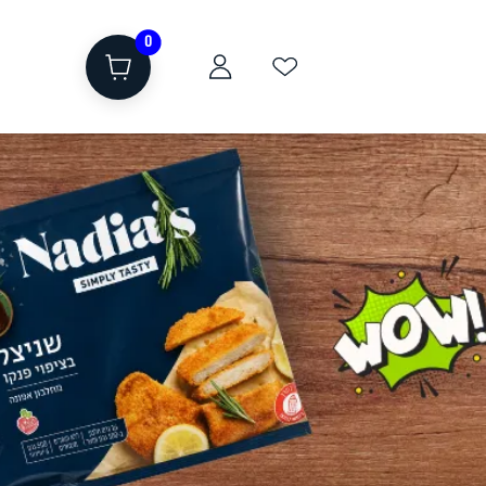
0
ת
שוקולד, חטיפים, חלבון