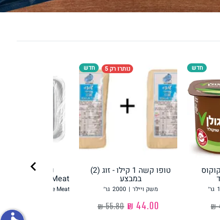
פירות וירקות
חדש
חדש
נותרו רק 5
ון
על האש
chevron_right
קוקוס
טופו קשה 1 קילו - זוג (2)
נתח סטייק מהצו
במבצע
Redefine Meat רידיפיין מיט
גר׳
משק ויילר
|
2000
גר׳
Redefine Meat רידיפיין מיט
‏44.00 ₪
‏36.90 ₪