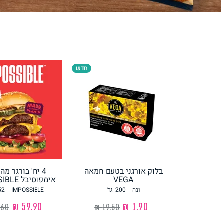
לחם, עוגות, מאפים
גלידות טבעוניות
חדש
ממרחים ורטבים
גיפט קארד
בלוק אורגני בטעם חמאה
4 יח' בורגר מ
VEGA
אימפוסיבל IMPOSSIBLE
איטלקי
אסייתי
וגה
|
200
גר׳
IMPOSSIBLE
|
52
‏1.90 ₪
‏59.90 ₪