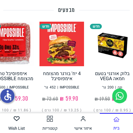
מבצעים
תחליפי ביצה
חדש
חדש
בלוק אורגני בטעם
4 יח' בורגר מהצומח
אימפוסיבל טחו
גבינות טבעוניות
חמאה VEGA
אימפוסיבל
מהצומח IMPOSSIBLE
IMPOSSIBLE
וגה
|
200
גר׳
IMPOSSIBLE
|
452
גר׳
IMPOSSIBLE
|
500
accessible
‏1.90 ₪
‏59.90 ₪
‏59.30 ₪
( ‏0.95 ₪ /
100 גרם
)
( ‏13.25 ₪ /
100 גרם
)
( ‏11.86 ₪ /
100 גרם
הוסיפו
הוסיפו
הוסיפו
בית
איזור אישי
קטגוריות
Wish List