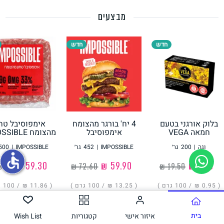
מבצעים
תחליפי ביצה
חדש
חדש
בלוק אורגני בטעם
4 יח' בורגר מהצומח
אימפוסיבל טחו
גבינות טבעוניות
חמאה VEGA
אימפוסיבל
מהצומח IMPOSSIBLE
IMPOSSIBLE
וגה
|
200
גר׳
IMPOSSIBLE
|
452
גר׳
IMPOSSIBLE
|
500
accessible
‏1.90 ₪
‏59.90 ₪
‏59.30 ₪
( ‏0.95 ₪ /
100 גרם
)
( ‏13.25 ₪ /
100 גרם
)
( ‏11.86 ₪ /
100 גרם
הוסיפו
הוסיפו
הוסיפו
בית
איזור אישי
קטגוריות
Wish List