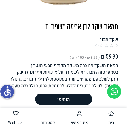
תחליפי ביצה
חמאת שקד לבן אריזה משפתית
שקד תבור
( ‏8.56 ₪ /
100 גרם
)
חמאת השקד מיוצרת משקד מקולף טבעי הנטחן
גבינות טבעוניות
בטמפרטורה מבוקרת לשמירה על איכויות ויתרונות השקד
ניתן לשלב עם ממרחים שונים.תוספת למוזלי (יוגורט, גרנולה
ופירות). לשלב ברטבים לסלט להסמכת הרוטב ולקבלת טעם
accessible
עשיר..
משקל וכמות
700
גרם
הוסיפו
הכנה
בית
רכיבים
איזור אישי
קטגוריות
Wish List