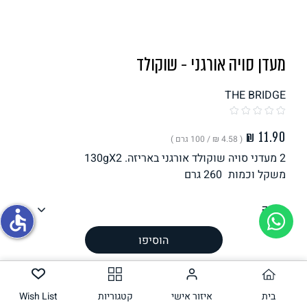
תחליפי ביצה
מעדן סויה אורגני - שוקולד
THE BRIDGE
( ‏4.58 ₪ /
100 גרם
)
2 מעדני סויה שוקולד אורגני באריזה. 130gX2
גבינות טבעוניות
משקל וכמות
260
גרם
הכנה
accessible
רכיבים
הוסיפו
ערך תזונתי
אלרגנים
בית
איזור אישי
קטגוריות
Wish List
עשוי להכיל