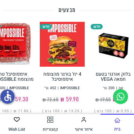
מבצעים
תחליפי ביצה
חדש
חדש
בלוק אורגני בטעם
4 יח' בורגר מהצומח
אימפוסיבל טחו
גבינות טבעוניות
חמאה VEGA
אימפוסיבל
מהצומח IMPOSSIBLE
IMPOSSIBLE
וגה
|
200
גר׳
IMPOSSIBLE
|
452
גר׳
IMPOSSIBLE
|
500
accessible
‏1.90 ₪
‏59.90 ₪
‏59.30 ₪
( ‏0.95 ₪ /
100 גרם
)
( ‏13.25 ₪ /
100 גרם
)
( ‏11.86 ₪ /
100 גרם
הוסיפו
הוסיפו
הוסיפו
בית
איזור אישי
קטגוריות
Wish List