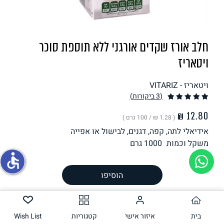
תחליפי ביצה
חלב אורז שקדים אורגני ללא תוספת סוכר
ויטאריז
ויטאריז - VITARIZ
(3
ביקורות
)
( ‏1.28 ₪ /
100 גרם
)
גבינות טבעוניות
אידיאלי לתה, קפה, דגנים, לבישול או אפייה
משקל וכמות
1000
גרם
accessible
הכנה
הוסיפו
רכיבים
ערך תזונתי
בית
איזור אישי
קטגוריות
Wish List
אלרגנים