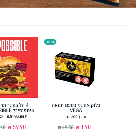
לחם, עוגות, מאפים
גלידות טבעוניות
חדש
ממרחים ורטבים
גיפט קארד
בלוק אורגני בטעם חמאה
4 יח' בורגר מ
VEGA
אימפוסיבל IMPOSSIBLE
איטלקי
אסייתי
וגה
|
200
גר׳
IMPOSSIBLE
|
52
‏1.90 ₪
‏59.90 ₪