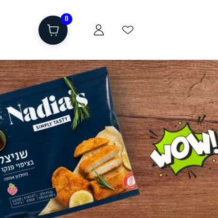
0
ת
שוקולד, חטיפים, חלבון