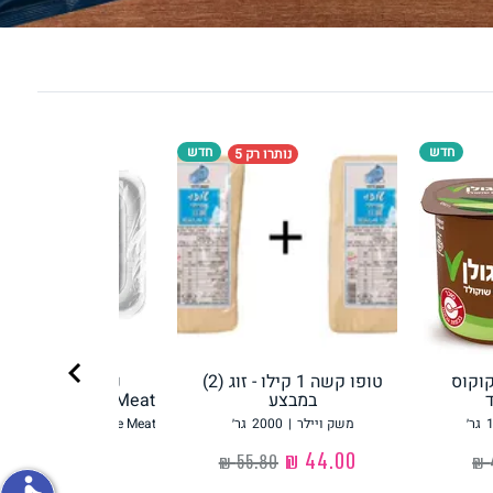
פירות וירקות
חדש
חדש
נותרו רק 5
ון
על האש
chevron_right
קוקוס
טופו קשה 1 קילו - זוג (2)
נתח סטייק מהצו
במבצע
Redefine Meat רידיפיין מיט
גר׳
משק ויילר
|
2000
גר׳
Redefine Meat רידיפיין מיט
‏44.00 ₪
‏36.90 ₪