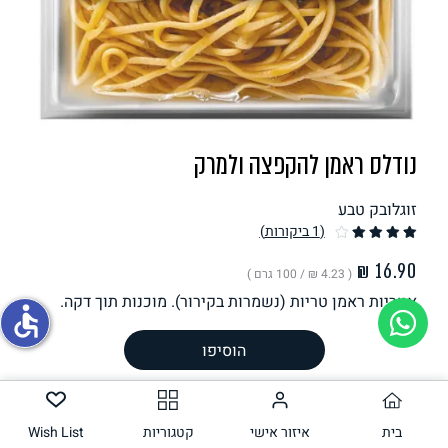
תחליפי ביצה
נודלס ראמן להקפצה ולמרק
זוגלובק טבע
(1
ביקורות
)
גבינות טבעוניות
( ‏4.23 ₪ /
100 גרם
)
אטריות ראמן טריות (נשמרות בקירור). מוכנות תוך דקה.
accessible
מושלמות לראמן, להקפצה ולמרק.
משקל וכמות
400
גרם
הוסיפו
הכנה
רכיבים
בית
איזור אישי
קטגוריות
Wish List