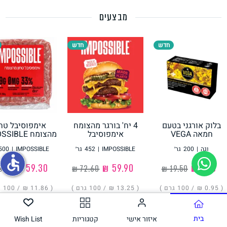
מבצעים
תחליפי ביצה
חדש
חדש
בלוק אורגני בטעם
4 יח' בורגר מהצומח
אימפוסיבל טחו
גבינות טבעוניות
חמאה VEGA
אימפוסיבל
מהצומח IMPOSSIBLE
IMPOSSIBLE
וגה
|
200
גר׳
IMPOSSIBLE
|
452
גר׳
IMPOSSIBLE
|
500
accessible
‏1.90 ₪
‏59.90 ₪
‏59.30 ₪
( ‏0.95 ₪ /
100 גרם
)
( ‏13.25 ₪ /
100 גרם
)
( ‏11.86 ₪ /
100 גרם
הוסיפו
הוסיפו
הוסיפו
בית
איזור אישי
קטגוריות
Wish List