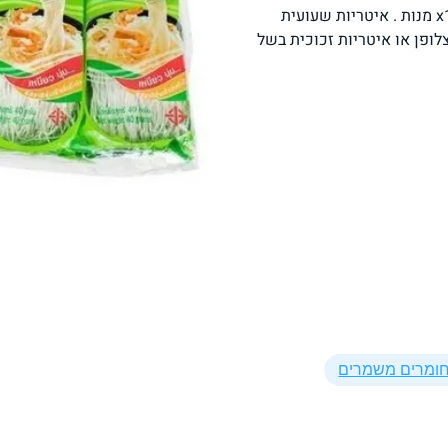
10 אריזות אישיות של אטריות שעועית בחבילה 40 גרםx10 מנות . איטריות שעועית
פסטה, אטריות וקטניות
תבשילים ומרקים
מזווה
לופן או איטריות זכוכית בשל
מבצעים
ללא גלוטן
עשיר בחלב
אפייה טבעונית
שניצל ונאגטס שכולנו
KETO
חומרים משמרים
אוהבים