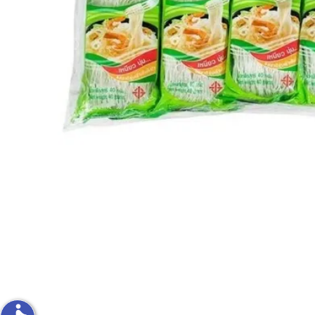
פירות וירקות
ון
על האש