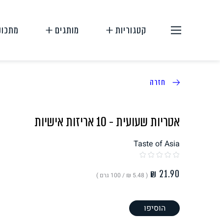
קטגוריות
מותגים
מתכונ
חזרה
אטריות שעועית - 10 אריזות אישיות
Taste of Asia
תחליפי בשר
תחליפי ביצה
( ‏5.48 ₪ /
100 גרם
)
הוסיפו