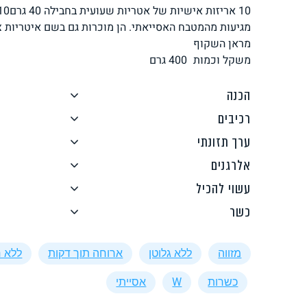
לחם, עוגות, מאפים
גלידות טבעוניות
מגיעות מהמטבח האסייאתי. הן מוכרות גם בשם איטריות צ
מראן השקוף
משקל וכמות
400
גרם
הכנה
רכיבים
ממרחים ורטבים
גיפט קארד
ערך תזונתי
אלרגנים
עשוי להכיל
כשר
איטלקי
אסייתי
מזווה
ללא גלוטן
ארוחה תוך דקות
ללא 
כשרות
W
אסייתי