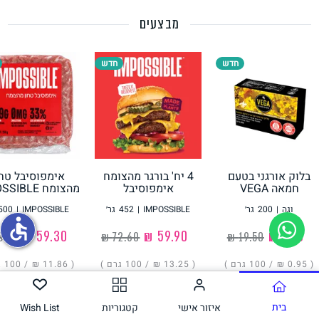
מבצעים
תחליפי ביצה
חדש
חדש
בלוק אורגני בטעם
4 יח' בורגר מהצומח
אימפוסיבל טחו
גבינות טבעוניות
חמאה VEGA
אימפוסיבל
מהצומח IMPOSSIBLE
IMPOSSIBLE
וגה
|
200
גר׳
IMPOSSIBLE
|
452
גר׳
IMPOSSIBLE
|
500
accessible
‏1.90 ₪
‏59.90 ₪
‏59.30 ₪
( ‏0.95 ₪ /
100 גרם
)
( ‏13.25 ₪ /
100 גרם
)
( ‏11.86 ₪ /
100 גרם
הוסיפו
הוסיפו
הוסיפו
בית
איזור אישי
קטגוריות
Wish List