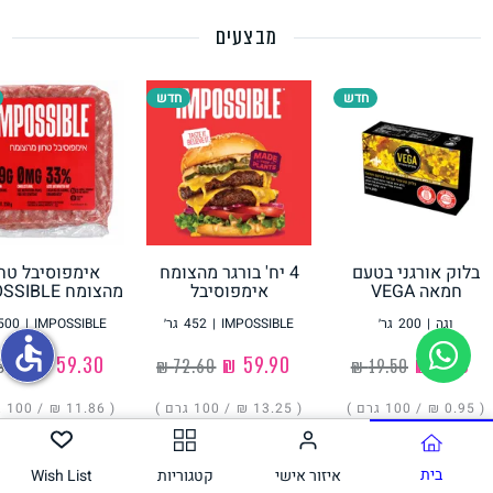
מבצעים
תחליפי ביצה
חדש
חדש
בלוק אורגני בטעם
4 יח' בורגר מהצומח
אימפוסיבל טחו
גבינות טבעוניות
חמאה VEGA
אימפוסיבל
מהצומח IMPOSSIBLE
IMPOSSIBLE
וגה
|
200
גר׳
IMPOSSIBLE
|
452
גר׳
IMPOSSIBLE
|
500
accessible
‏1.90 ₪
‏59.90 ₪
‏59.30 ₪
( ‏0.95 ₪ /
100 גרם
)
( ‏13.25 ₪ /
100 גרם
)
( ‏11.86 ₪ /
100 גרם
הוסיפו
הוסיפו
הוסיפו
בית
איזור אישי
קטגוריות
Wish List