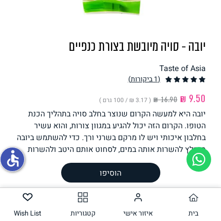
תחליפי ביצה
יובה - סויה מיובשת בצורת כנפיים
Taste of Asia
(1
ביקורות
)
( ‏3.17 ₪ /
100 גרם
)
יובה היא למעשה הקרום שנוצר בחלב סויה בתהליך הכנת
גבינות טבעוניות
הטופו. הקרום הזה יכול להגיע במגוון צורות, והוא עשיר
בחלבון איכותי ויש לו מרקם בשרני ורך. כדי להשתמש ביובה
מומלץ להשרות אותה במים, לסחוט אותם היטב ולהשרות
accessible
במרינדת תבלינים אהובה. כיף לאכול יובה בצורת כנפיים
הוסיפו
כשיפוד צלוי, אבל אפשר גם להוסיף אותה לתבשילים,
מוקפצים ומרקים.
משקל וכמות
300
גרם
בית
איזור אישי
קטגוריות
Wish List