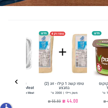
פירות וירקות
חדש
חדש
נותרו רק 4
ון
על האש
chevron_right
קוקוס
טופו קשה 1 קילו - זוג (2)
נתח סטייק מהצו
במבצע
Redefine Meat רידיפיין מיט
גר׳
משק ויילר
|
2000
גר׳
Redefine Meat רידיפיין מיט
‏44.00 ₪
‏36.90 ₪