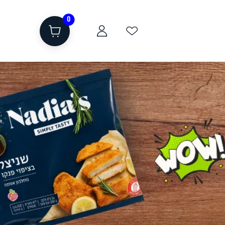
0
ת
שוקולד, חטיפים, חלבון