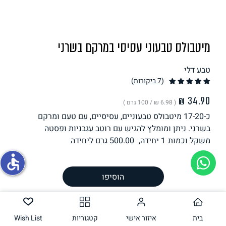
תחליפי ביצה
מיטבולס טבעוני עסיסי במרקם בשרני
טבע דלי
(7
ביקורות
)
( ‏6.98 ₪ /
100 גרם
)
כ-17-20 מיטבולס טבעוניים, עסיסיים, עם טעם ומרקם
גבינות טבעוניות
בשרני. ניתן ומומלץ להגיש עם רוטב עגבניות ופסטה
משקל וכמות
1 יחידה,
500.00
גרם ליחידה
accessible
הכנה
הוסיפו
רכיבים
ערך תזונתי
אלרגנים
בית
איזור אישי
קטגוריות
Wish List