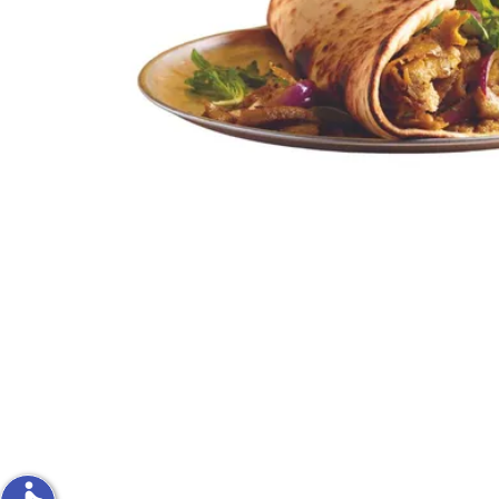
פירות וירקות
ון
על האש