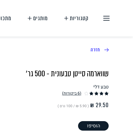
קטגוריות
מותגים
מתכונ
חזרה
שווארמה סייטן טבעונית - 500 גר׳
טבע דלי
תחליפי בשר
תחליפי ביצה
(6
ביקורות
)
( ‏5.90 ₪ /
100 גרם
)
הוסיפו