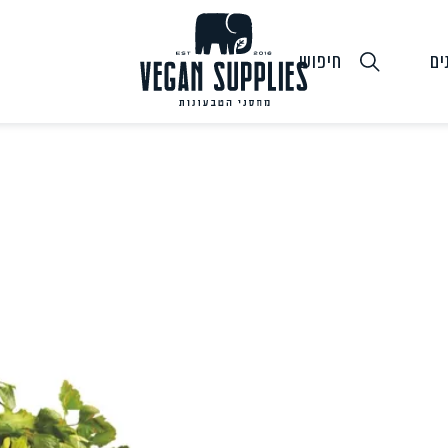
ים
חיפוש
גבינות טבעוניות
טופו
חלב ושמנ