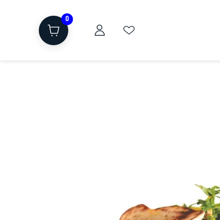
0
ת
שוקולד, חטיפים, חלבון