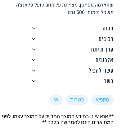
שווארמה מסייטן, מצויינת על מחבת ועל פלאנצ'ה
לחם, עוגות, מאפים
גלידות טבעוניות
משקל וכמות
500
גרם
הכנה
רכיבים
ערך תזונתי
אלרגנים
ממרחים ורטבים
גיפט קארד
עשוי להכיל
כשר
מקפיא
כשרות
W
איטלקי
אסייתי
** אנא עיינו במידע המוצר המדויק על המוצר עצמו, לפני 
המתוארים הינם להמחשה בלבד **