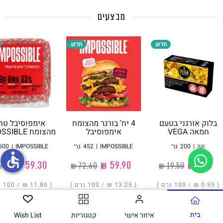
מבצעים
תחליפי ביצה
חדש
חדש
בלוק אורגני בטעם
4 יח' בורגר מהצומח
אימפוסיבל טחו
גבינות טבעוניות
חמאה VEGA
אימפוסיבל
מהצומח IMPOSSIBLE
IMPOSSIBLE
וגה
|
200
גר׳
IMPOSSIBLE
|
452
גר׳
IMPOSSIBLE
|
500
accessible
‏1.90 ₪
‏59.90 ₪
‏59.30 ₪
( ‏0.95 ₪ /
100 גרם
)
( ‏13.25 ₪ /
100 גרם
)
( ‏11.86 ₪ /
100 גרם
הוסיפו
הוסיפו
הוסיפו
בית
איזור אישי
קטגוריות
Wish List