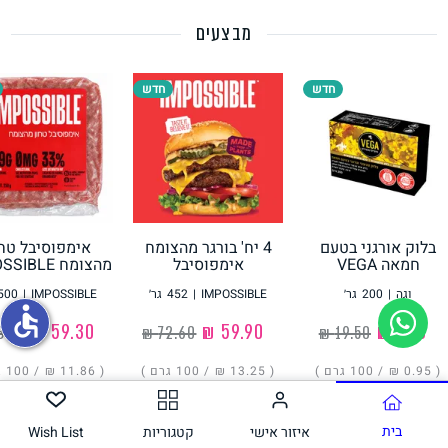
מבצעים
תחליפי ביצה
חדש
חדש
בלוק אורגני בטעם
4 יח' בורגר מהצומח
אימפוסיבל טחו
גבינות טבעוניות
חמאה VEGA
אימפוסיבל
מהצומח IMPOSSIBLE
IMPOSSIBLE
וגה
|
200
גר׳
IMPOSSIBLE
|
452
גר׳
IMPOSSIBLE
|
500
accessible
‏1.90 ₪
‏59.90 ₪
‏59.30 ₪
( ‏0.95 ₪ /
100 גרם
)
( ‏13.25 ₪ /
100 גרם
)
( ‏11.86 ₪ /
100 גרם
הוסיפו
הוסיפו
הוסיפו
בית
איזור אישי
קטגוריות
Wish List