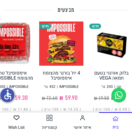
מבצעים
תחליפי ביצה
חדש
חדש
בלוק אורגני בטעם
4 יח' בורגר מהצומח
אימפוסיבל טחו
גבינות טבעוניות
חמאה VEGA
אימפוסיבל
מהצומח IMPOSSIBLE
IMPOSSIBLE
וגה
|
200
גר׳
IMPOSSIBLE
|
452
גר׳
IMPOSSIBLE
|
500
accessible
‏1.90 ₪
‏59.90 ₪
‏59.30 ₪
( ‏0.95 ₪ /
100 גרם
)
( ‏13.25 ₪ /
100 גרם
)
( ‏11.86 ₪ /
100 גרם
הוסיפו
הוסיפו
הוסיפו
בית
איזור אישי
קטגוריות
Wish List