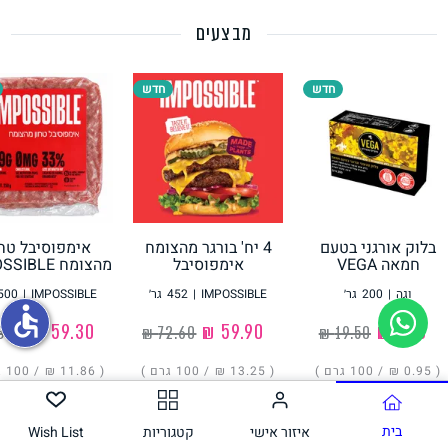
מבצעים
תחליפי ביצה
חדש
חדש
בלוק אורגני בטעם
4 יח' בורגר מהצומח
אימפוסיבל טחו
גבינות טבעוניות
חמאה VEGA
אימפוסיבל
מהצומח IMPOSSIBLE
IMPOSSIBLE
וגה
|
200
גר׳
IMPOSSIBLE
|
452
גר׳
IMPOSSIBLE
|
500
accessible
‏1.90 ₪
‏59.90 ₪
‏59.30 ₪
( ‏0.95 ₪ /
100 גרם
)
( ‏13.25 ₪ /
100 גרם
)
( ‏11.86 ₪ /
100 גרם
הוסיפו
הוסיפו
הוסיפו
בית
איזור אישי
קטגוריות
Wish List