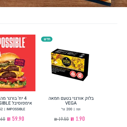
לחם, עוגות, מאפים
גלידות טבעוניות
חדש
ממרחים ורטבים
גיפט קארד
בלוק אורגני בטעם חמאה
4 יח' בורגר מ
VEGA
אימפוסיבל IMPOSSIBLE
איטלקי
אסייתי
וגה
|
200
גר׳
IMPOSSIBLE
|
52
‏1.90 ₪
‏59.90 ₪