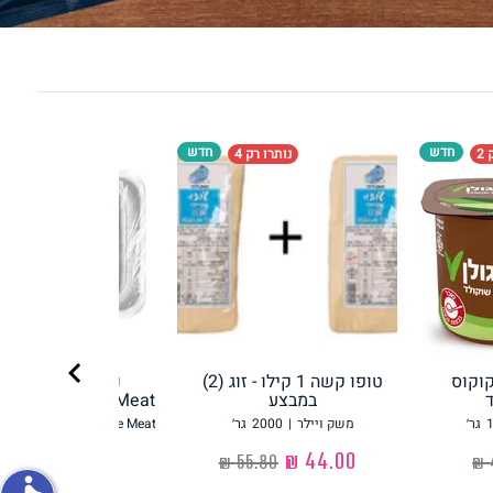
פירות וירקות
חדש
חדש
2
נותרו רק 4
ון
על האש
chevron_right
קוקוס
טופו קשה 1 קילו - זוג (2)
נתח סטייק מהצו
במבצע
Redefine Meat רידיפיין מיט
גר׳
משק ויילר
|
2000
גר׳
Redefine Meat רידיפיין מיט
‏44.00 ₪
‏36.90 ₪