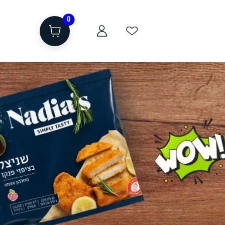
0
ת
שוקולד, חטיפים, חלבון