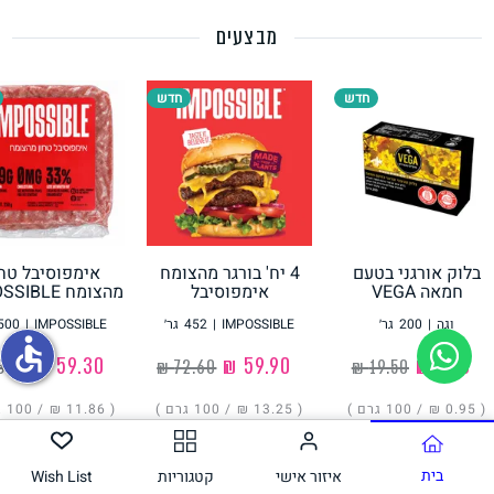
מבצעים
תחליפי ביצה
חדש
חדש
בלוק אורגני בטעם
4 יח' בורגר מהצומח
אימפוסיבל טחו
גבינות טבעוניות
חמאה VEGA
אימפוסיבל
מהצומח IMPOSSIBLE
IMPOSSIBLE
וגה
|
200
גר׳
IMPOSSIBLE
|
452
גר׳
IMPOSSIBLE
|
500
accessible
‏1.90 ₪
‏59.90 ₪
‏59.30 ₪
( ‏0.95 ₪ /
100 גרם
)
( ‏13.25 ₪ /
100 גרם
)
( ‏11.86 ₪ /
100 גרם
הוסיפו
הוסיפו
הוסיפו
בית
איזור אישי
קטגוריות
Wish List