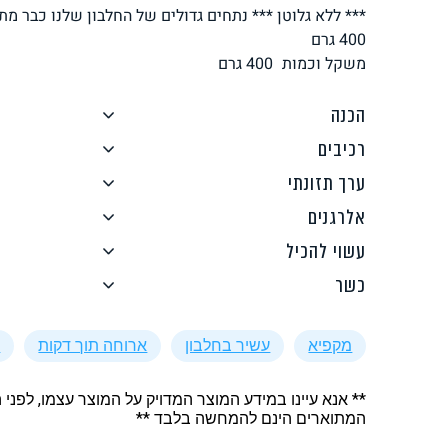
*** ללא גלוטן *** נתחים גדולים של החלבון שלנו כבר מת
לחם, עוגות, מאפים
גלידות טבעוניות
400 גרם
משקל וכמות
400
גרם
הכנה
רכיבים
ערך תזונתי
ממרחים ורטבים
גיפט קארד
אלרגנים
עשוי להכיל
כשר
מקפיא
עשיר בחלבון
ארוחה תוך דקות
W
איטלקי
אסייתי
** אנא עיינו במידע המוצר המדויק על המוצר עצמו, לפני 
המתוארים הינם להמחשה בלבד **