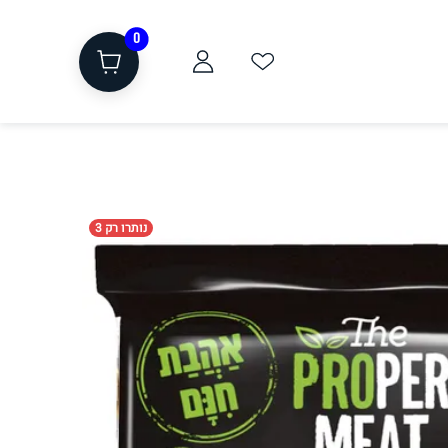
0
נותרו רק 3
ת
שוקולד, חטיפים, חלבון