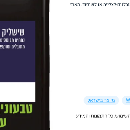
ובלנים-לצלייה או לשיפוד. מארז
פסטה, אטריות וקטניות
תבשילים ומרקים
מזווה
מבצעים
ללא גלוטן
עשיר בחלב
מיוצר בישראל
אפייה טבעונית
שניצל ונאגטס שכולנו
KETO
אוהבים
השימוש. כל התמונות והמידע