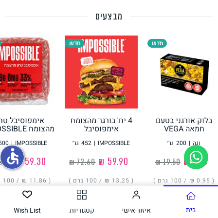
מבצעים
תחליפי ביצה
חדש
חדש
בלוק אורגני בטעם
4 יח' בורגר מהצומח
אימפוסיבל טחו
גבינות טבעוניות
חמאה VEGA
אימפוסיבל
מהצומח IMPOSSIBLE
IMPOSSIBLE
וגה
|
200
גר׳
IMPOSSIBLE
|
452
גר׳
IMPOSSIBLE
|
500
accessible
‏1.90 ₪
‏59.90 ₪
‏59.30 ₪
( ‏0.95 ₪ /
100 גרם
)
( ‏13.25 ₪ /
100 גרם
)
( ‏11.86 ₪ /
100 גרם
הוסיפו
הוסיפו
הוסיפו
בית
איזור אישי
קטגוריות
Wish List