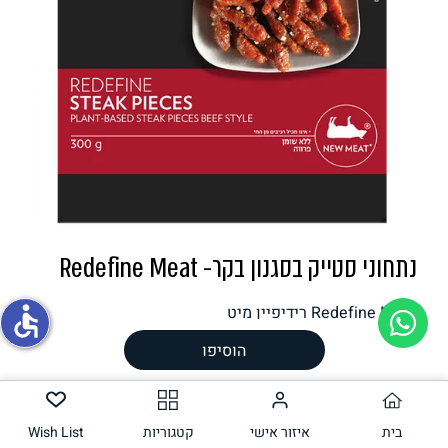
תחליפי ביצה
גבינות טבעוניות
נתחוני סטייק בסגנון בקר- Redefine Meat
Redefine Meat רידיפיין מיט
accessible
הוסיפו
( ‏11.30 ₪ /
100 גרם
)
משקל וכמות
300
גרם
בית
איזור אישי
קטגוריות
Wish List