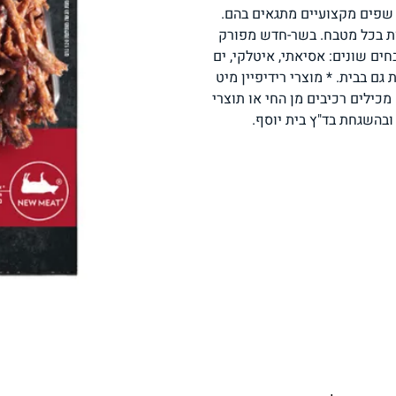
 שפים מקצועיים מתגאים בהם.
פסטה, אטריות וקטניות
תבשילים ומרקים
מזווה
ות בכל מטבח. בשר-חדש מפורק
ים שונים: אסיאתי, איטלקי, ים
 גם בבית. * מוצרי רידיפיין מיט
יס רכיבים צמחיים, ללא רכיבי GMO ואינם מכילים רכיבים מן החי או תוצרי
ובהשגחת בד"ץ בית יוסף.
מבצעים
ללא גלוטן
עשיר בחלב
אפייה טבעונית
שניצל ונאגטס שכולנו
KETO
אוהבים