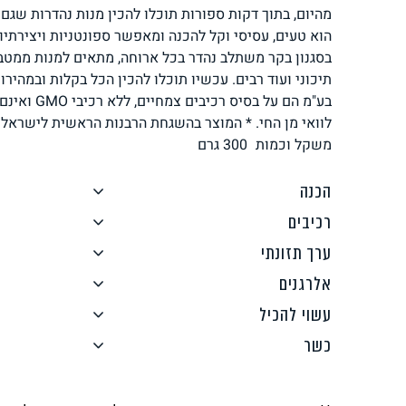
מהיום, בתוך דקות ספורות תוכלו להכין מנות נהדרות שגם
לחם, עוגות, מאפים
גלידות טבעוניות
הוא טעים, עסיסי וקל להכנה ומאפשר ספונטניות ויצירתי
בסגנון בקר משתלב נהדר בכל ארוחה, מתאים למנות ממטבח
תיכוני ועוד רבים. עכשיו תוכלו להכין הכל בקלות ובמהירות
בע"מ הם על בס
לוואי מן החי. * המוצר בהשגחת הרבנות הראשית לישראל 
משקל וכמות
300
גרם
ממרחים ורטבים
גיפט קארד
הכנה
רכיבים
ערך תזונתי
אלרגנים
עשוי להכיל
איטלקי
אסייתי
כשר