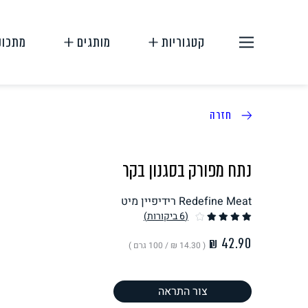
קטגוריות
מותגים
מתכונ
חזרה
נתח מפורק בסגנון בקר
Redefine Meat רידיפיין מיט
תחליפי בשר
תחליפי ביצה
(6
ביקורות
)
( ‏14.30 ₪ /
100 גרם
)
צור התראה