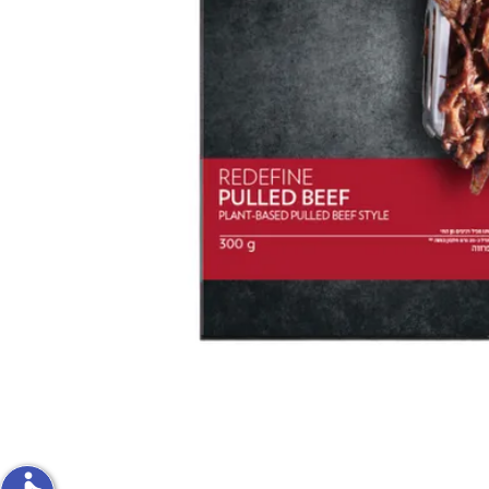
פירות וירקות
ון
על האש