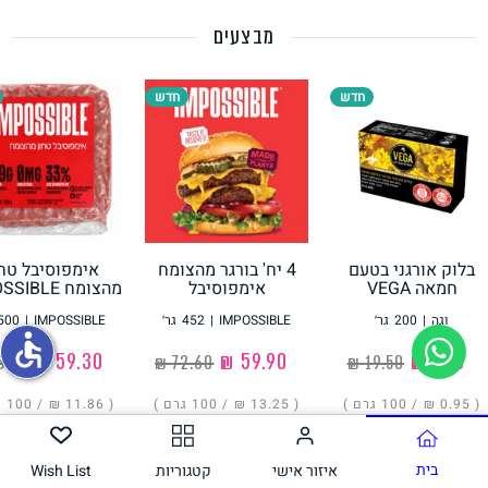
מבצעים
תחליפי ביצה
חדש
חדש
בלוק אורגני בטעם
4 יח' בורגר מהצומח
אימפוסיבל טחו
גבינות טבעוניות
חמאה VEGA
אימפוסיבל
מהצומח IMPOSSIBLE
IMPOSSIBLE
וגה
|
200
גר׳
IMPOSSIBLE
|
452
גר׳
IMPOSSIBLE
|
500
accessible
‏1.90 ₪
‏59.90 ₪
‏59.30 ₪
( ‏0.95 ₪ /
100 גרם
)
( ‏13.25 ₪ /
100 גרם
)
( ‏11.86 ₪ /
100 גרם
הוסיפו
הוסיפו
הוסיפו
בית
איזור אישי
קטגוריות
Wish List