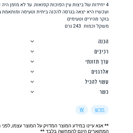
4 יחידות של ביצות עין הפוכות קפואות. עד לא מזמן היה 
לחם, עוגות, מאפים
גלידות טבעוניות
ועכשיו היא יצאה בגרסה להכנה ביתית וטעימה ומותאמת ב
בוקר מהירים וטעימים
משקל וכמות
243
גרם
הכנה
רכיבים
ממרחים ורטבים
גיפט קארד
ערך תזונתי
אלרגנים
עשוי להכיל
כשר
איטלקי
אסייתי
חדש
W
** אנא עיינו במידע המוצר המדויק על המוצר עצמו, לפני 
המתוארים הינם להמחשה בלבד **