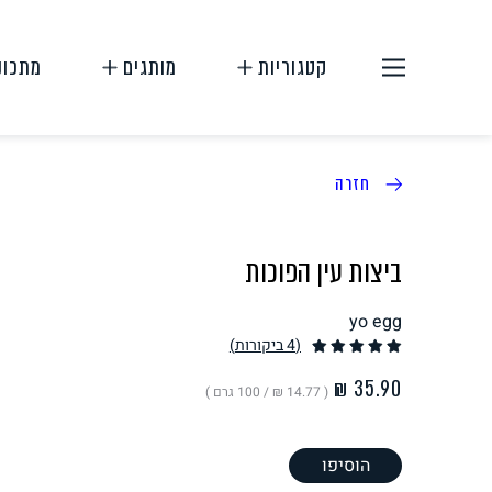
קטגוריות
מותגים
מתכונ
חזרה
ביצות עין הפוכות
yo egg
תחליפי בשר
תחליפי ביצה
(4
ביקורות
)
( ‏14.77 ₪ /
100 גרם
)
הוסיפו