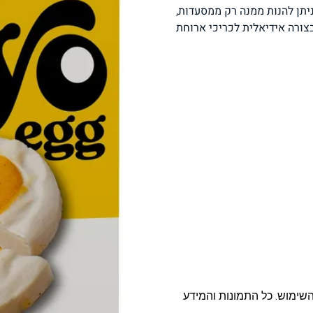
ניתן להנות ממנה רק ממסעדות,
פסטה, אטריות וקטניות
תבשילים ומרקים
מזווה
צורה אידיאלית לכריכי ארוחת
מבצעים
ללא גלוטן
עשיר בחלב
אפייה טבעונית
שניצל ונאגטס שכולנו
KETO
אוהבים
השימוש. כל התמונות והמידע