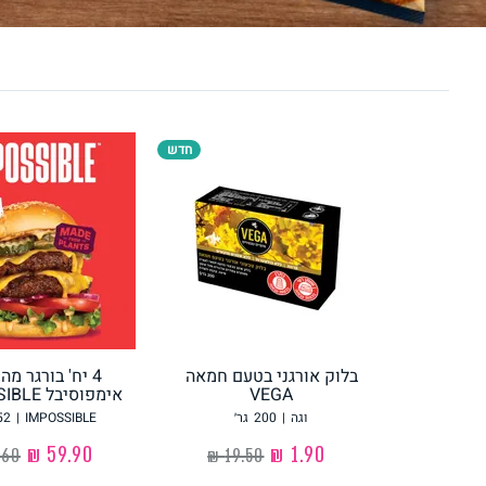
לחם, עוגות, מאפים
גלידות טבעוניות
חדש
ממרחים ורטבים
גיפט קארד
בלוק אורגני בטעם חמאה
4 יח' בורגר מ
VEGA
אימפוסיבל IMPOSSIBLE
איטלקי
אסייתי
וגה
|
200
גר׳
IMPOSSIBLE
|
52
‏1.90 ₪
‏59.90 ₪