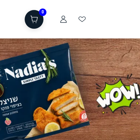
0
ת
שוקולד, חטיפים, חלבון