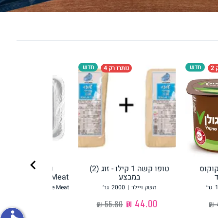
פירות וירקות
חדש
חדש
2
נותרו רק 4
ון
על האש
chevron_right
קוקוס
טופו קשה 1 קילו - זוג (2)
נתח סטייק מהצו
במבצע
Redefine Meat רידיפיין מיט
גר׳
משק ויילר
|
2000
גר׳
Redefine Meat רידיפיין מיט
‏44.00 ₪
‏36.90 ₪