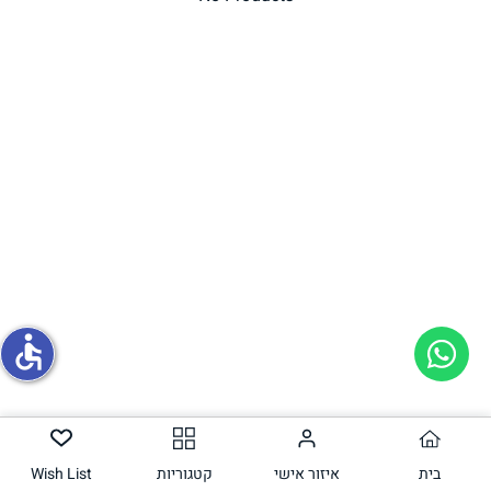
תחליפי ביצה
גבינות טבעוניות
accessible
בית
איזור אישי
קטגוריות
Wish List