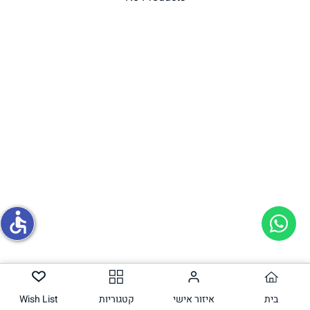
תחליפי ביצה
גבינות טבעוניות
accessible
בית
איזור אישי
קטגוריות
Wish List