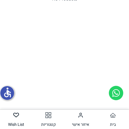
תחליפי ביצה
גבינות טבעוניות
accessible
בית
איזור אישי
קטגוריות
Wish List