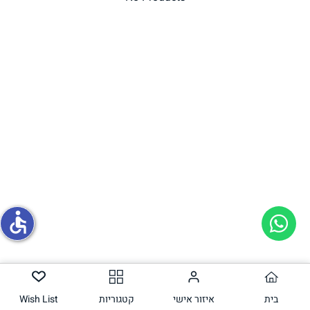
תחליפי ביצה
גבינות טבעוניות
accessible
בית
איזור אישי
קטגוריות
Wish List