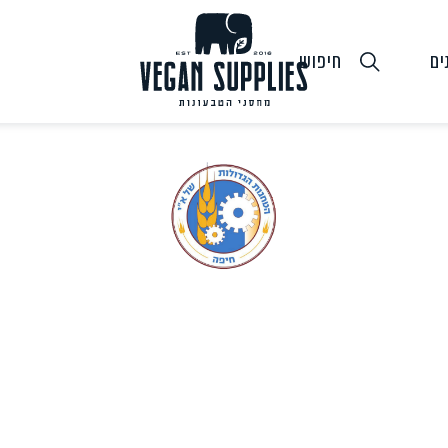
ים
חיפוש
גבינות טבעוניות
טופו
חלב ושמנ