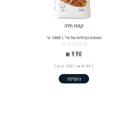
לחם, עוגות, מאפים
גלידות טבעוניות
קמח חלה
הטחנות הגדולות של א"י
|
1000
גר׳
ממרחים ורטבים
גיפט קארד
( ‏0.99 ₪ /
100 גרם
)
הוסיפו
איטלקי
אסייתי