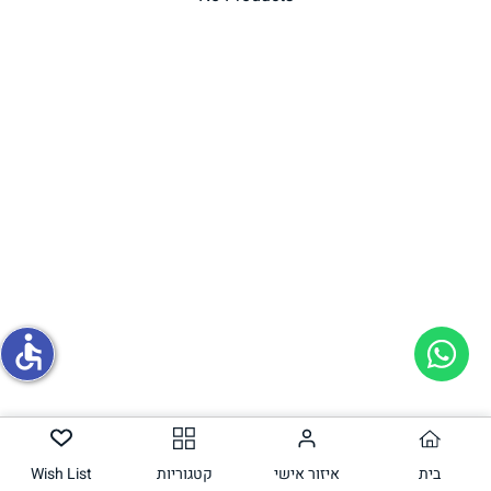
תחליפי ביצה
גבינות טבעוניות
accessible
בית
איזור אישי
קטגוריות
Wish List