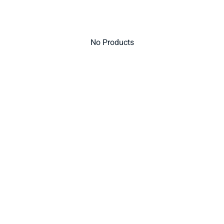
פסטה, אטריות וקטניות
תבשילים ומרקים
מזווה
No Products
מבצעים
ללא גלוטן
עשיר בחלב
אפייה טבעונית
שניצל ונאגטס שכולנו
KETO
אוהבים