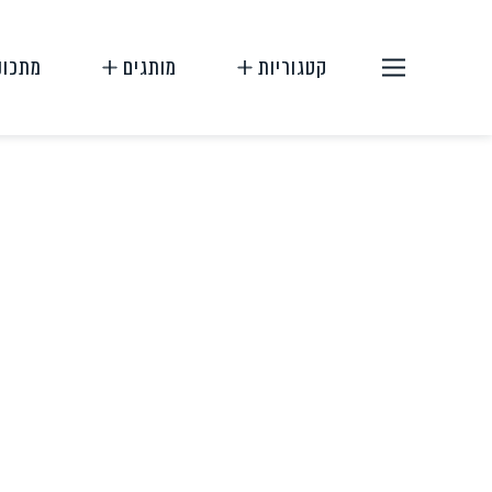
קטגוריות
מותגים
מתכונ
תחליפי בשר
תחליפי ביצה