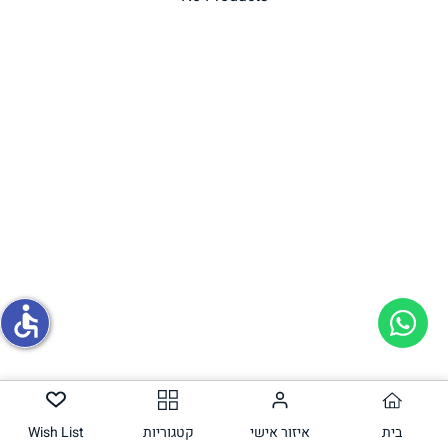
תחליפי ביצה
גבינות טבעוניות
accessible
בית
איזור אישי
קטגוריות
Wish List