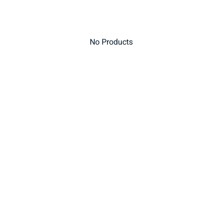
פסטה, אטריות וקטניות
תבשילים ומרקים
מזווה
No Products
מבצעים
ללא גלוטן
עשיר בחלב
אפייה טבעונית
שניצל ונאגטס שכולנו
KETO
אוהבים