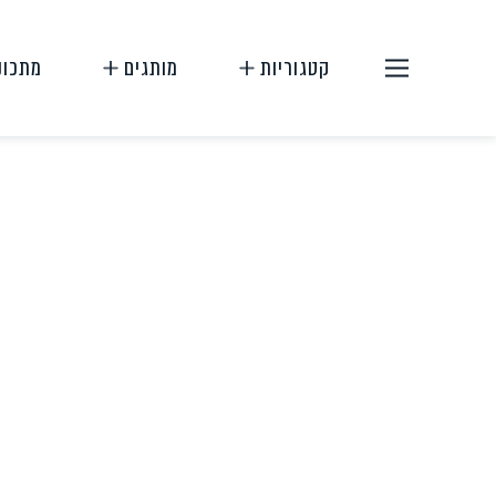
קטגוריות
מותגים
מתכונ
תחליפי בשר
תחליפי ביצה