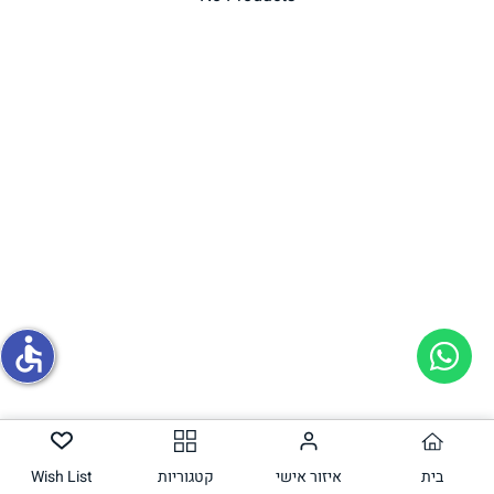
תחליפי ביצה
גבינות טבעוניות
accessible
בית
איזור אישי
קטגוריות
Wish List