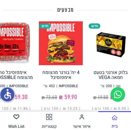
מבצעים
תחליפי ביצה
חדש
חדש
בלוק אורגני בטעם
4 יח' בורגר מהצומח
אימפוסיבל טחו
גבינות טבעוניות
חמאה VEGA
אימפוסיבל
מהצומח IMPOSSIBLE
IMPOSSIBLE
וגה
|
200
גר׳
IMPOSSIBLE
|
452
גר׳
IMPOSSIBLE
|
500
accessible
‏1.90 ₪
‏59.90 ₪
‏59.30 ₪
( ‏0.95 ₪ /
100 גרם
)
( ‏13.25 ₪ /
100 גרם
)
( ‏11.86 ₪ /
100 גרם
הוסיפו
הוסיפו
הוסיפו
בית
איזור אישי
קטגוריות
Wish List