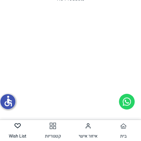
תחליפי ביצה
גבינות טבעוניות
accessible
בית
איזור אישי
קטגוריות
Wish List