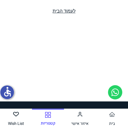
לעמוד הבית
תחליפי ביצה
גבינות טבעוניות
accessible
ממרחים ורטבים
קטגוריות
בית
איזור אישי
Wish List