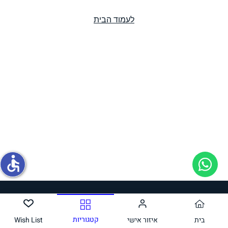
לעמוד הבית
תחליפי ביצה
גבינות טבעוניות
accessible
ממרחים ורטבים
קטגוריות
בית
איזור אישי
Wish List